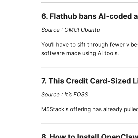
6. Flathub bans AI-coded 
Source :
OMG! Ubuntu
You’ll have to sift through fewer vi
software made using AI tools.
7. This Credit Card-Sized 
Source :
It’s FOSS
M5Stack's offering has already pulle
8. How to Install OpenCla