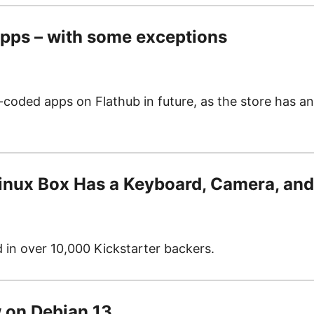
apps – with some exceptions
be-coded apps on Flathub in future, as the store has 
Linux Box Has a Keyboard, Camera, and
d in over 10,000 Kickstarter backers.
w on Debian 13