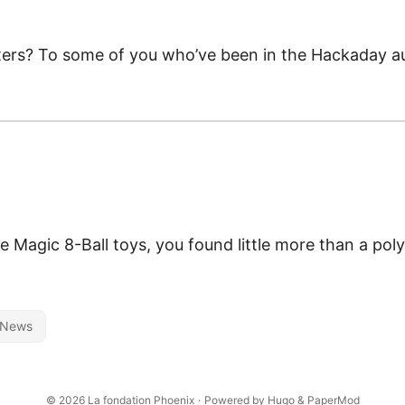
rs? To some of you who’ve been in the Hackaday aud
l
e Magic 8-Ball toys, you found little more than a pol
News
© 2026
La fondation Phoenix
·
Powered by
Hugo
&
PaperMod