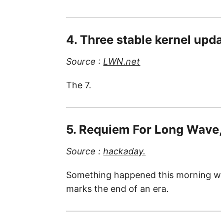
4. Three stable kernel upd
Source :
LWN.net
The 7.
5. Requiem For Long Wave,
Source :
hackaday.
Something happened this morning whi
marks the end of an era.